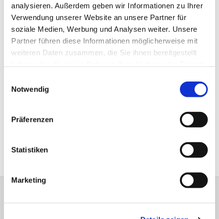
analysieren. Außerdem geben wir Informationen zu Ihrer
Verwendung unserer Website an unsere Partner für
soziale Medien, Werbung und Analysen weiter. Unsere
Partner führen diese Informationen möglicherweise mit
weiteren Daten zusammen, die Sie ihnen bereitgestellt
haben oder die sie im Rahmen Ihrer Nutzung der Dienste
gesammelt haben.
Einwilligungsauswahl
Ich bin die Auferstehung .....
Notwendig
Ich bin die Auferstehung und das Leben!
Präferenzen
Johannes 11, 25
Statistiken
Marketing
Evangelische Kirchengemeinde Bad Driburg-
Altenbeken-Neuenheerse Brunnenstr. 10