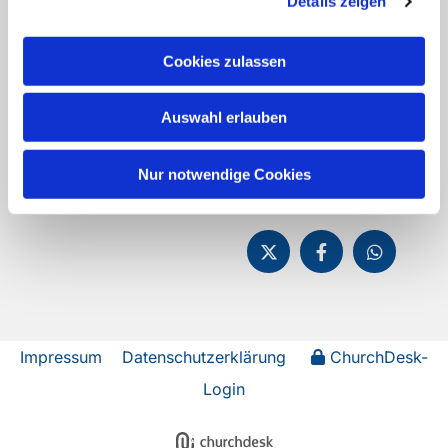
Details zeigen
33014 Bad Driburg
Fon:
05253-2215
pad-kg-
baddriburg@kkpb.de
Cookies zulassen
Kontakt
Auswahl erlauben
Nur notwendige Cookies
Impressum
Datenschutzerklärung
ChurchDesk-
Login