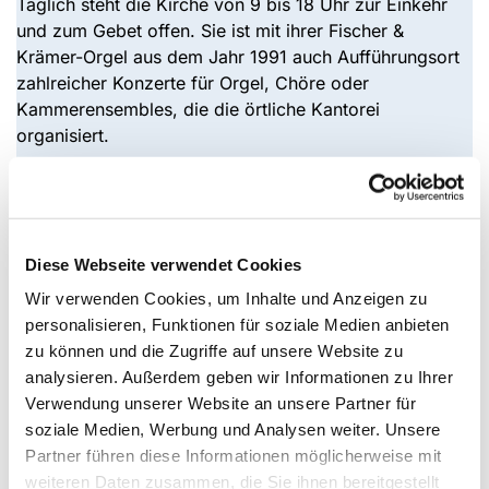
Täglich steht die Kirche von 9 bis 18 Uhr zur Einkehr
und zum Gebet offen. Sie ist mit ihrer Fischer &
Krämer-Orgel aus dem Jahr 1991 auch Aufführungsort
zahlreicher Konzerte für Orgel, Chöre oder
Kammerensembles, die die örtliche Kantorei
organisiert.
Neben der Kirche liegt das „Evangelische Gemeinde-
und Kurseelsorgezentrum“. Es beherbergt das
Gemeindebüro, eine gut sortierte Leihbücherei und
Diese Webseite verwendet Cookies
bietet viel Platz für die zahlreichen Gruppen und Kreise
der Gemeinde, für Chöre und Musikgruppen, für
Wir verwenden Cookies, um Inhalte und Anzeigen zu
kirchlichen Unterricht und Erwachsenenbildung, für
personalisieren, Funktionen für soziale Medien anbieten
lebendige Kinder- und Jugendarbeit u.v.m.
zu können und die Zugriffe auf unsere Website zu
analysieren. Außerdem geben wir Informationen zu Ihrer
Verwendung unserer Website an unsere Partner für
Hinter der Kirche lädt der „Bibelgarten“ der Stiftung
soziale Medien, Werbung und Analysen weiter. Unsere
Senfkorn zum Verweilen ein. Im Kurpark ist der
Partner führen diese Informationen möglicherweise mit
evangelische Kindergarten „Jesus und Zachäus“ zu
weiteren Daten zusammen, die Sie ihnen bereitgestellt
finden.