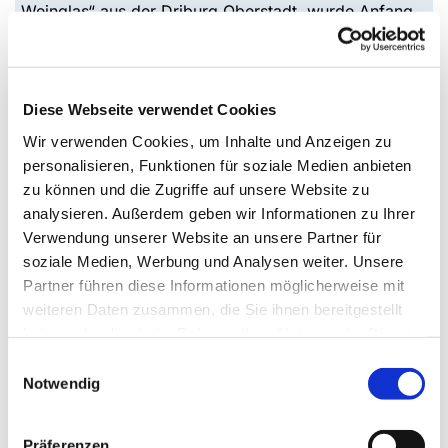
„Weinglas“ aus der Driburg Oberstadt, wurde Anfang
November zu einer gemütlichen, informationsreichen
und kulinarischen Weinverkostung eingeladen. Horst
Kanbach, Vorsitzender des Stiftungsrates, begrüßte die
zahlreichen Gäste an diesem feierlichen Abend und
Diese Webseite verwendet Cookies
informierte über die Aktivitäten und Wirkung der
Wir verwenden Cookies, um Inhalte und Anzeigen zu
Stiftung Senfkorn in der evangelischen
personalisieren, Funktionen für soziale Medien anbieten
Kirchengemeinde Bad Driburg. Begleitet durch
zu können und die Zugriffe auf unsere Website zu
spannende Kenntnisse zu den köstlichen Weinen aus
analysieren. Außerdem geben wir Informationen zu Ihrer
verschiedenen deutschen Weinregionen entwickelte
Verwendung unserer Website an unsere Partner für
sich ein gelungener Abend mit und unter Freunden der
soziale Medien, Werbung und Analysen weiter. Unsere
Stiftung. Die Stiftung Senfkorn freut sich auch im
Partner führen diese Informationen möglicherweise mit
nächsten Jahr viele Freunde der Stiftung begrüßen zu
weiteren Daten zusammen, die Sie ihnen bereitgestellt
dürfen.
haben oder die sie im Rahmen Ihrer Nutzung der Dienste
gesammelt haben.
Einwilligungsauswahl
Notwendig
Bibelpfahl vor Evangelischer
Kirche
Präferenzen