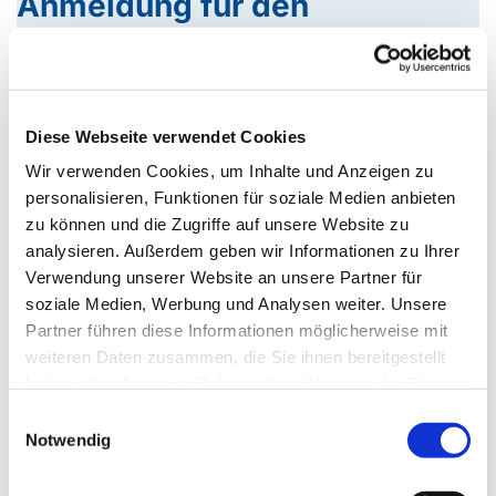
Anmeldung für den
kirchlichen Unterricht
Wie tickt die Welt?
Worauf kann ich vertrauen?
Diese Webseite verwendet Cookies
Wem und was kann ich glauben?
Wir verwenden Cookies, um Inhalte und Anzeigen zu
personalisieren, Funktionen für soziale Medien anbieten
Konfi-Zeit – Fragen stellen, Antworten finden
zu können und die Zugriffe auf unsere Website zu
Das sind Fragen, die sich (nicht nur) Heranwachsende
analysieren. Außerdem geben wir Informationen zu Ihrer
stellen. Um ihnen nachzugehen und hoffentlich
Verwendung unserer Website an unsere Partner für
persönliche Antworten zu entdecken, bieten wir die
soziale Medien, Werbung und Analysen weiter. Unsere
Konfi-Zeit an. Über einen Zeitraum von etwa eineinhalb
Partner führen diese Informationen möglicherweise mit
Jahren treffen wir uns regelmäßig – überwiegend
weiteren Daten zusammen, die Sie ihnen bereitgestellt
dienstags, 14-tägig, zu einer Doppelstunde. Hin und
haben oder die sie im Rahmen Ihrer Nutzung der Dienste
wieder gibt es zusätzlich Treffen an einem
gesammelt haben.
Einwilligungsauswahl
Samstagvormittag. Bei der Anmeldung zum „Konfi“
Notwendig
erhalten alle einen Terminplan, auf dem die meisten
Treffen bereits vermerkt sind.