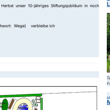
L
erbst unser 10-jähriges Stiftungsjubiläum in noch
ichwort: Wege) verbleibe ich
S
P
.