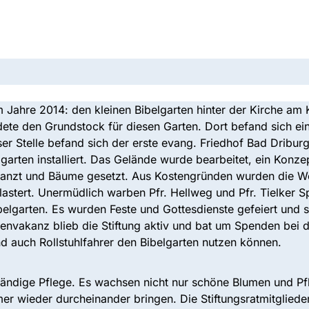
im Jahre 2014: den kleinen Bibelgarten hinter der Kirche am 
ete den Grundstock für diesen Garten. Dort befand sich ein
er Stelle befand sich der erste evang. Friedhof Bad Dribur
arten installiert. Das Gelände wurde bearbeitet, ein Konzept
lanzt und Bäume gesetzt. Aus Kostengründen wurden die W
lastert. Unermüdlich warben Pfr. Hellweg und Pfr. Tielker S
elgarten. Es wurden Feste und Gottesdienste gefeiert und 
ellenvakanz blieb die Stiftung aktiv und bat um Spenden bei
d auch Rollstuhlfahrer den Bibelgarten nutzen können.
tändige Pflege. Es wachsen nicht nur schöne Blumen und P
er wieder durcheinander bringen. Die Stiftungsratmitglied