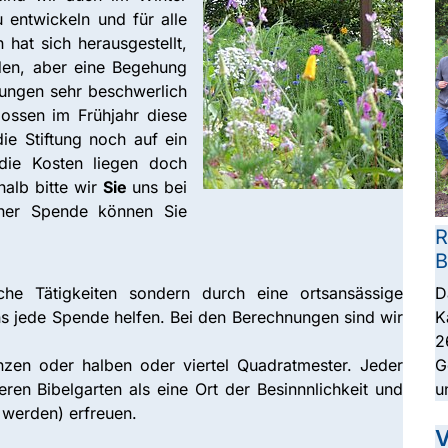
 entwickeln und für alle
hat sich herausgestellt,
den, aber eine Begehung
ungen sehr beschwerlich
hlossen im Frühjahr diese
ie Stiftung noch auf ein
 die Kosten liegen doch
alb bitte wir
Sie
uns bei
iner Spende können Sie
R
B
che Tätigkeiten sondern durch eine ortsansässige
D
s jede Spende helfen. Bei den Berechnungen sind wir
K
2
en oder halben oder viertel Quadratmester. Jeder
G
eren Bibelgarten als eine Ort der Besinnnlichkeit und
u
 werden) erfreuen.
V