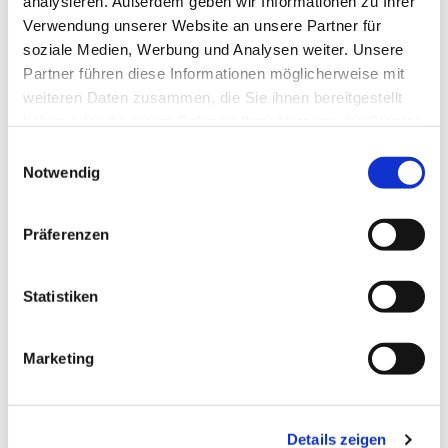
analysieren. Außerdem geben wir Informationen zu Ihrer
Verwendung unserer Website an unsere Partner für
Frederike Wieneke,
soziale Medien, Werbung und Analysen weiter. Unsere
Gemeindepädagogin und
Partner führen diese Informationen möglicherweise mit
Prädikantin
weiteren Daten zusammen, die Sie ihnen bereitgestellt
haben oder die sie im Rahmen Ihrer Nutzung der Dienste
gesammelt haben.
Brunnenstr. 10
Einwilligungsauswahl
Notwendig
33014 Bad Driburg
Telefon: 01 71 / 8 17 99 85
Präferenzen
E-Mail:
frederike.wieneke@kkpb.de
Statistiken
Marketing
Katrin Elhaus, Pfarrerin
Details zeigen