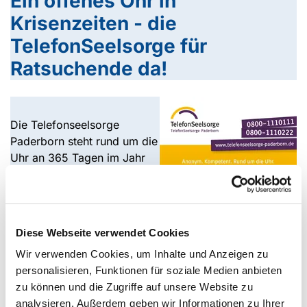
Ein offenes Ohr in
Krisenzeiten - die
TelefonSeelsorge für
Ratsuchende da!
Die Telefonseelsorge
Paderborn steht rund um die
Uhr an 365 Tagen im Jahr
für Ratsuchende bereit –
telefonisch, per Chat und
Mail. Sie will Menschen in Not und Krisen anonym und
vertraulich beistehen.
Diese Webseite verwendet Cookies
Wir verwenden Cookies, um Inhalte und Anzeigen zu
Träger der ökumenischen Telefonseelsorge Paderborn
personalisieren, Funktionen für soziale Medien anbieten
sind der Gemeindeverband katholischer
zu können und die Zugriffe auf unsere Website zu
Kirchengemeinden Hochstift und der Evangelische
analysieren. Außerdem geben wir Informationen zu Ihrer