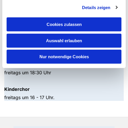
Das Angebot richtet sich an Kinder zwischen 5 und 11
Details zeigen
Jahren.
Ansprechpartner: Britta Claes
Cookies zulassen
Bitte informieren Sie sich im Gemeindebüro.
Auswahl erlauben
Es treffen sich wöchentlich:
Nur notwendige Cookies
Posaunenchor
mittwochs um 19.00 Uhr
freitags um 18:30 Uhr
Kinderchor
freitags um 16 - 17 Uhr.