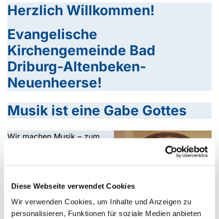
Herzlich Willkommen!
Evangelische
Kirchengemeinde Bad
Driburg-Altenbeken-
Neuenheerse!
Musik ist eine Gabe Gottes
Wir machen Musik – zum
Lobe Gottes und zur Freude
der Menschen!
Klein – aber fein, so kann
man die Kirchenmusik in
Diese Webseite verwendet Cookies
Altenbeken charakterisieren.
Wir verwenden Cookies, um Inhalte und Anzeigen zu
Unsere Chöre und
personalisieren, Funktionen für soziale Medien anbieten