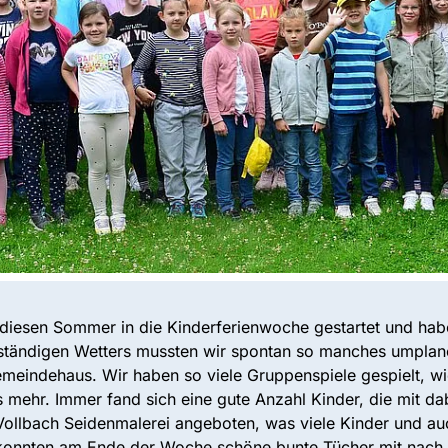
 diesen Sommer in die Kinderferienwoche gestartet und hab
tändigen Wetters mussten wir spontan so manches umplane
meindehaus. Wir haben so viele Gruppenspiele gespielt, wie 
s mehr. Immer fand sich eine gute Anzahl Kinder, die mit d
Vollbach Seidenmalerei angeboten, was viele Kinder und au
s konnten am Ende der Woche schöne bunte Tücher mit na