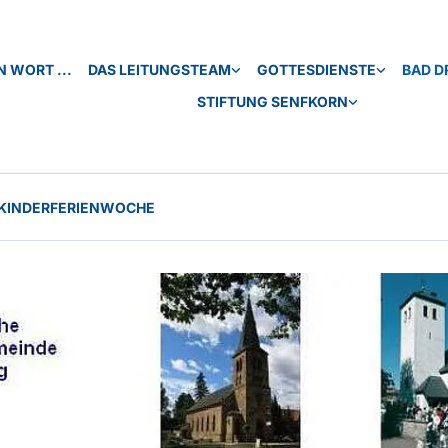
N WORT ...
DAS LEITUNGSTEAM
GOTTESDIENSTE
BAD D
STIFTUNG SENFKORN
KINDERFERIENWOCHE