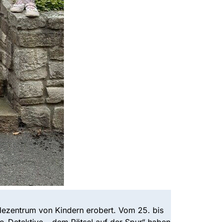
dezentrum von Kindern erobert. Vom 25. bis
o-Detektive – dem Rätsel auf der Spur“ haben