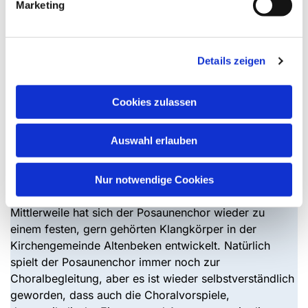
Marketing
durchgeführt werden.
Einen neuen Aufschwung erlebt der Posaunenchor im
Jahr 2024, als einige Mitglieder, die Altenbeken für ihre
Details zeigen
Ausbildung verlassen haben, ihre Ausbildung
abschließen, zurück in die Umgebung von Altenbeken
Cookies zulassen
ziehen und wieder regelmäßig an den Proben
teilnehmen. Außerdem
Auswahl erlauben
nehmen auch weitere Mitglieder den Probenbetrieb
wieder auf, sodass der Chor heute wieder nahezu die
Mitgliederzahl der Zeit vor der Pandemie erreicht hat.
Nur notwendige Cookies
Mittlerweile hat sich der Posaunenchor wieder zu
einem festen, gern gehörten Klangkörper in der
Kirchengemeinde Altenbeken entwickelt. Natürlich
spielt der Posaunenchor immer noch zur
Choralbegleitung, aber es ist wieder selbstverständlich
geworden, dass auch die Choralvorspiele,