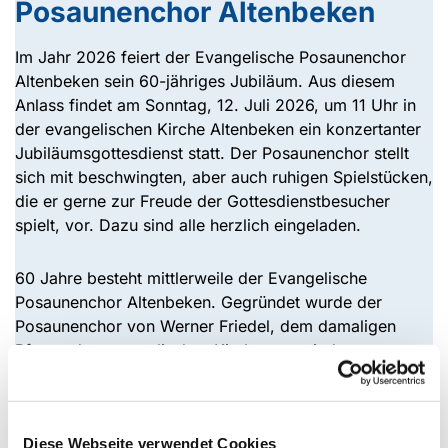
Posaunenchor Altenbeken
Im Jahr 2026 feiert der Evangelische Posaunenchor
Altenbeken sein 60-jähriges Jubiläum. Aus diesem
Anlass findet am Sonntag, 12. Juli 2026, um 11 Uhr in
der evangelischen Kirche Altenbeken ein konzertanter
Jubiläumsgottesdienst statt. Der Posaunenchor stellt
sich mit beschwingten, aber auch ruhigen Spielstücken,
die er gerne zur Freude der Gottesdienstbesucher
spielt, vor. Dazu sind alle herzlich eingeladen.
60 Jahre besteht mittlerweile der Evangelische
Posaunenchor Altenbeken. Gegründet wurde der
Posaunenchor von Werner Friedel, dem damaligen
Pfarrer der evangelischen Kirchengemeinde
Altenbeken. Seit 1992 leitet Gunter Kullmer den
Posaunenchor. Unter der Leitung von Gunter
Kullmer erlebt der Posaunenchor durch neue Mitglieder
Diese Webseite verwendet Cookies
zunächst einen stetigen Aufschwung und erreicht zum