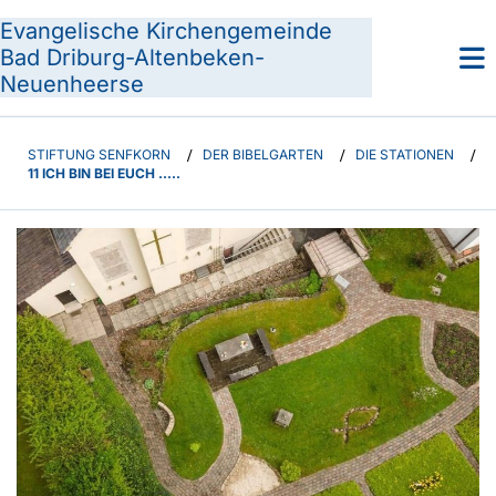
Evangelische Kirchengemeinde
Bad Driburg-Altenbeken-
Neuenheerse
STIFTUNG SENFKORN
/
DER BIBELGARTEN
/
DIE STATIONEN
/
11 ICH BIN BEI EUCH .....