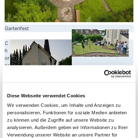
Gartenfest
C
h
or
pr
o
b
e
d
Diese Webseite verwendet Cookies
er
Wir verwenden Cookies, um Inhalte und Anzeigen zu
S
personalisieren, Funktionen für soziale Medien anbieten
pi
zu können und die Zugriffe auf unsere Website zu
rit
analysieren. Außerdem geben wir Informationen zu Ihrer
Voices in Coronazeiten im Bibelgarten
Verwendung unserer Website an unsere Partner für