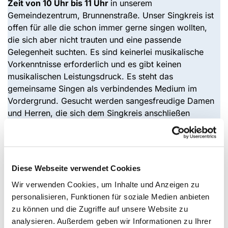
Zeit von 10 Uhr bis 11 Uhr
in unserem
Gemeindezentrum, Brunnenstraße. Unser Singkreis ist
offen für alle die schon immer gerne singen wollten,
die sich aber nicht trauten und eine passende
Gelegenheit suchten. Es sind keinerlei musikalische
Vorkenntnisse erforderlich und es gibt keinen
musikalischen Leistungsdruck. Es steht das
gemeinsame Singen als verbindendes Medium im
Vordergrund. Gesucht werden sangesfreudige Damen
und Herren, die sich dem Singkreis anschließen
möchten. Letztes Jahr beim Adventscafè hatte der
Singkreis seine Premiere in unserer Gemeinde als
aktive Vorsängergruppe. Bei solchen und ähnlichen
Gelegenheiten tritt die Gruppe gerne auf. Gesungen
Diese Webseite verwendet Cookies
werden Volkslieder, Lieder passend zur Jahreszeit,
Wir verwenden Cookies, um Inhalte und Anzeigen zu
Lieder Querbeet sowie Schlager und andere Songs.
personalisieren, Funktionen für soziale Medien anbieten
Probieren Sie es doch gerne mal aus! Über ein reges
zu können und die Zugriffe auf unsere Website zu
Interesse freuen sich Kantor Torsten Seidemann und
analysieren. Außerdem geben wir Informationen zu Ihrer
die Singkreismitglieder.