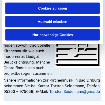
Cookies zulassen
Musik ist eine Gabe Gottes
Auswahl erlauben
Chöre und
Musikgruppen laden zum
gemeinsamen musizieren in
Nur notwendige Cookies
Bad Driburg ein. Dabei
finden sowohl traditionelle
Kirchenmusik wie auch
moderneres Liedgut
Berücksichtigung. Manche
Chöre finden sich auch
projektbezogen zusammen.
Nähere Informationen zur Kirchenmusik in Bad Driburg
bekommen Sie bei Kantor Torsten Seidemann, Telefon
05253 – 975059, E-Mail:
Torsten.Seidemann@gmx.de