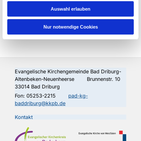
sein Land. Wer aufbricht, der kann hoffen in Zeit und
Auswahl erlauben
Ewigkeit. Die Tore stehen offen. Das Land ist hell und
weit.
Nur notwendige Cookies
Text: Klaus Peter Hertzsch 1989 Melodie: Lob Gott
getrost mit Singen
Evangelische Kirchengemeinde Bad Driburg-
Altenbeken-Neuenheerse Brunnenstr. 10
33014 Bad Driburg
Fon:
05253-2215
pad-kg-
baddriburg@kkpb.de
Kontakt