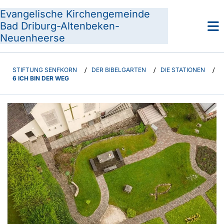
Evangelische Kirchengemeinde
Bad Driburg-Altenbeken-
Neuenheerse
STIFTUNG SENFKORN
/
DER BIBELGARTEN
/
DIE STATIONEN
/
6 ICH BIN DER WEG