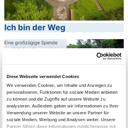
Ich bin der Weg
Eine großzügige Spende
ermöglichte die gemulchten
Wege zu ersetzen.
Di
Diese Webseite verwendet Cookies
e
W
Wir verwenden Cookies, um Inhalte und Anzeigen zu
e
personalisieren, Funktionen für soziale Medien anbieten
g
zu können und die Zugriffe auf unsere Website zu
e
analysieren. Außerdem geben wir Informationen zu Ihrer
he
Verwendung unserer Website an unsere Partner für
ute!
soziale Medien, Werbung und Analysen weiter. Unsere
Partner führen diese Informationen möglicherweise mit