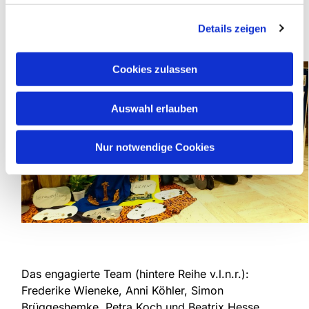
https://weltgebetstag.de
Details zeigen
Foto 1:
Cookies zulassen
Auswahl erlauben
Nur notwendige Cookies
Das engagierte Team (hintere Reihe v.l.n.r.):
Frederike Wieneke, Anni Köhler, Simon
Brüggeshemke, Petra Koch und Beatrix Hesse