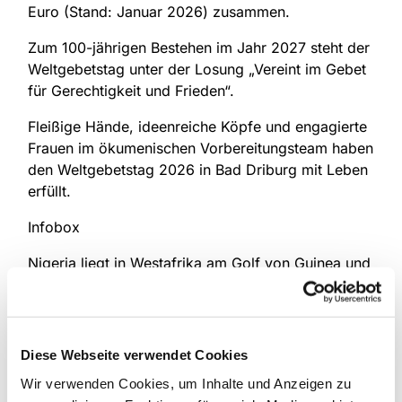
Euro (Stand: Januar 2026) zusammen.
Zum 100-jährigen Bestehen im Jahr 2027 steht der
Weltgebetstag unter der Losung „Vereint im Gebet
für Gerechtigkeit und Frieden“.
Fleißige Hände, ideenreiche Köpfe und engagierte
Frauen im ökumenischen Vorbereitungsteam haben
den Weltgebetstag 2026 in Bad Driburg mit Leben
erfüllt.
Infobox
Nigeria liegt in Westafrika am Golf von Guinea und
ist mit rund 230 Millionen Einwohnern das
bevölkerungsreichste Land Afrikas. Das Land
grenzt an Benin im Westen, Niger im Norden,
Tschad im Nordosten und Kamerun im Osten.
Diese Webseite verwendet Cookies
Wir verwenden Cookies, um Inhalte und Anzeigen zu
Die Landschaft ist sehr vielfältig: Im Süden prägen