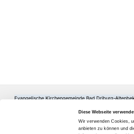
Evangelische Kirchengemeinde Bad Driburg-Alten
Fon:
05253-2215
pad-kg-baddriburg@kkpb.de
Diese Webseite verwende
Kontakt
Wir verwenden Cookies, um
anbieten zu können und di