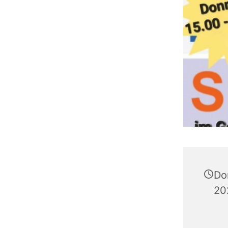
Don
20