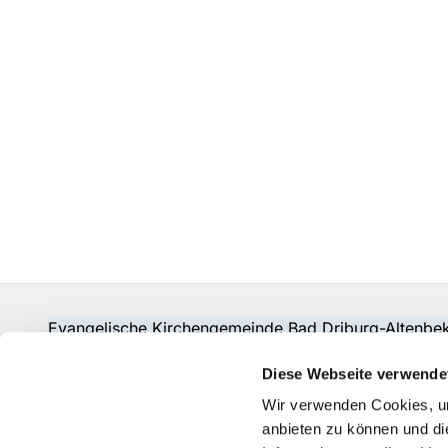
Evangelische Kirchengemeinde Bad Driburg-Alten
Fon:
05253-2215
pad-kg-baddriburg@kkpb.de
Diese Webseite verwende
Kontakt
Wir verwenden Cookies, um
anbieten zu können und di