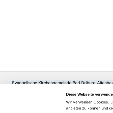
Evangelische Kirchengemeinde Bad Driburg-Alten
Fon:
05253-2215
pad-kg-baddriburg@kkpb.de
Diese Webseite verwende
Kontakt
Wir verwenden Cookies, um
anbieten zu können und di