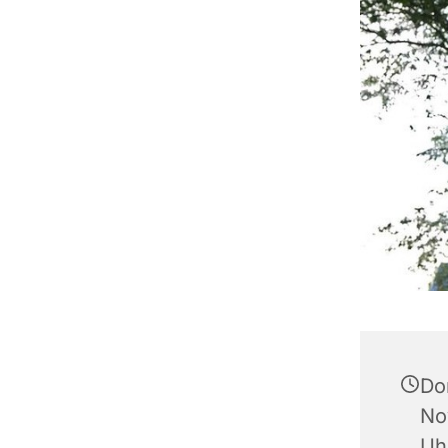
Do
No
Uh