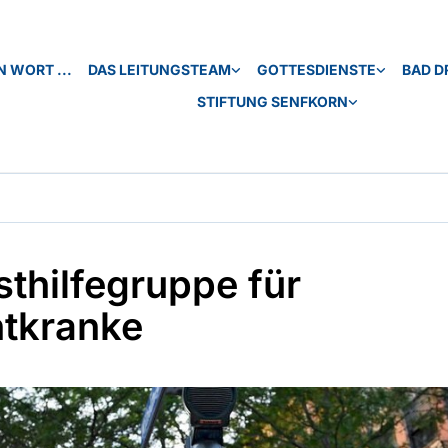
N WORT ...
DAS LEITUNGSTEAM
GOTTESDIENSTE
BAD D
STIFTUNG SENFKORN
sthilfegruppe für
tkranke