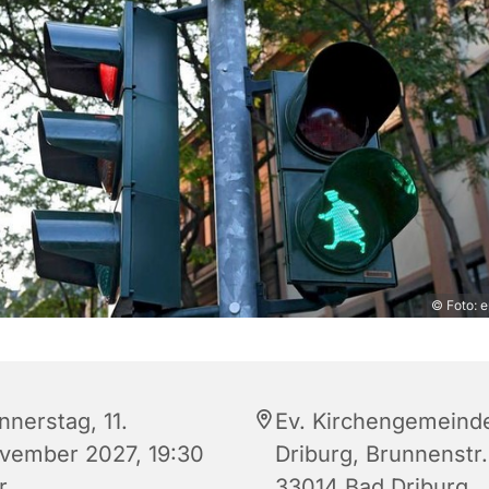
© Foto: e
nnerstag, 11.
Ev. Kirchengemeind
vember 2027, 19:30
Driburg, Brunnenstr.
r
33014 Bad Driburg