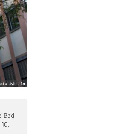
pd bild/Schäfer
e Bad
 10,