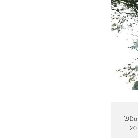
Don
20