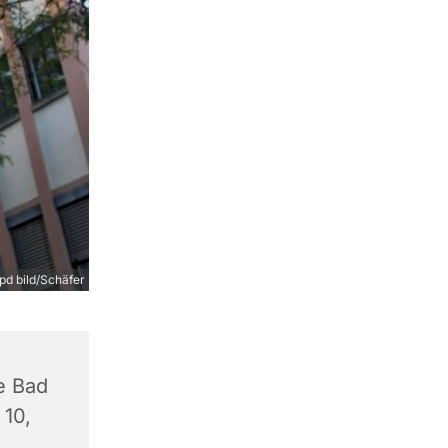
pd bild/Schäfer
e Bad
 10,