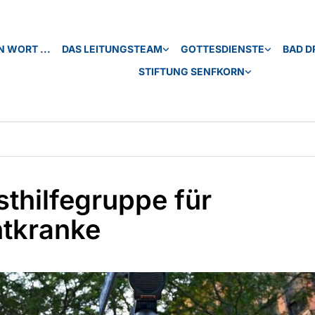
N WORT ...
DAS LEITUNGSTEAM
GOTTESDIENSTE
BAD D
STIFTUNG SENFKORN
sthilfegruppe für
tkranke