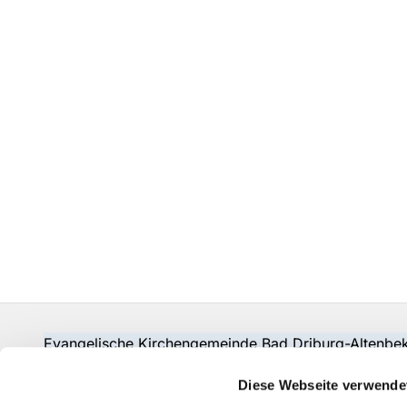
Evangelische Kirchengemeinde Bad Driburg-Alten
Fon:
05253-2215
pad-kg-baddriburg@kkpb.de
Diese Webseite verwende