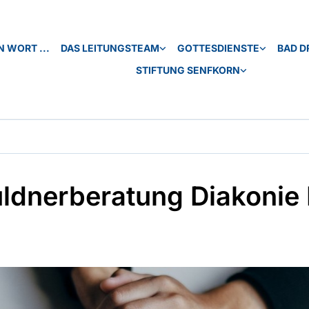
N WORT ...
DAS LEITUNGSTEAM
GOTTESDIENSTE
BAD D
STIFTUNG SENFKORN
ldnerberatung Diakonie