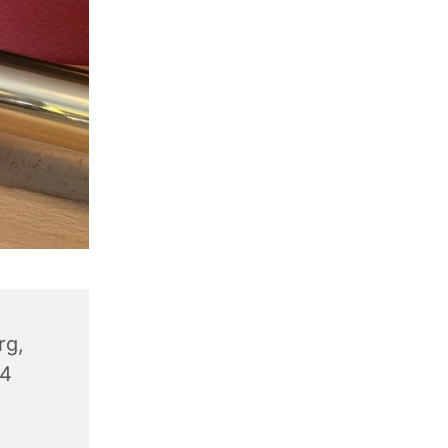
rg,
14