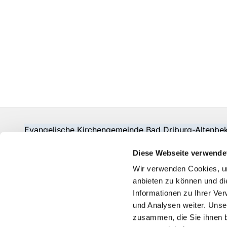
Evangelische Kirchengemeinde Bad Driburg-Alten
Fon:
05253-2215
pad-kg-baddriburg@kkpb.de
Diese Webseite verwende
Kontakt
Wir verwenden Cookies, um
anbieten zu können und di
Informationen zu Ihrer Ve
und Analysen weiter. Unse
zusammen, die Sie ihnen b