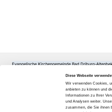
Evangelische Kirchengemeinde Bad Driburg-Alten
Fon:
05253-2215
pad-kg-baddriburg@kkpb.de
Diese Webseite verwende
Kontakt
Wir verwenden Cookies, um
anbieten zu können und di
Informationen zu Ihrer Ve
und Analysen weiter. Unse
zusammen, die Sie ihnen b