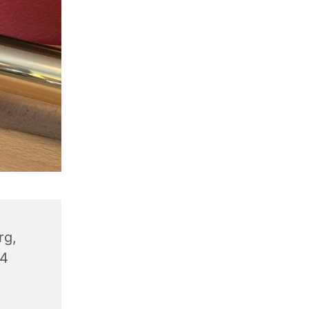
rg,
14