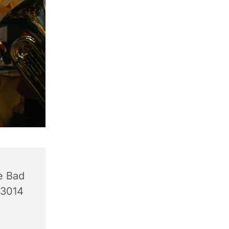
e Bad
33014