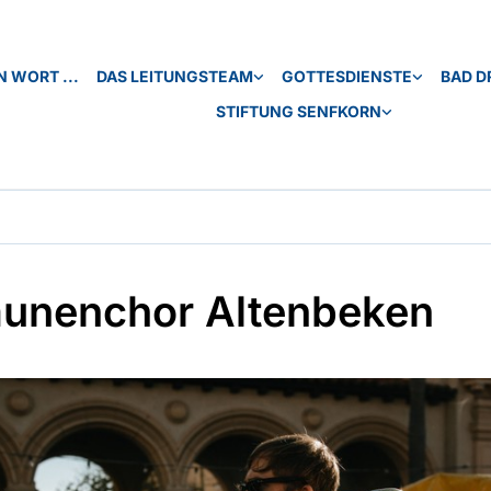
N WORT ...
DAS LEITUNGSTEAM
GOTTESDIENSTE
BAD D
STIFTUNG SENFKORN
unenchor Altenbeken