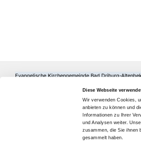
Evangelische Kirchengemeinde Bad Driburg-Alten
Fon:
05253-2215
pad-kg-baddriburg@kkpb.de
Diese Webseite verwende
Kontakt
Wir verwenden Cookies, um
anbieten zu können und di
Informationen zu Ihrer Ve
und Analysen weiter. Unse
zusammen, die Sie ihnen b
gesammelt haben.