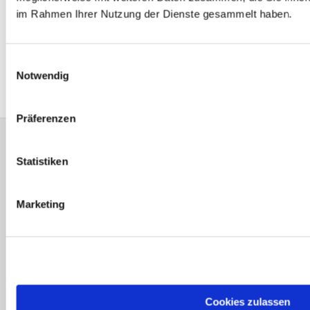
im Rahmen Ihrer Nutzung der Dienste gesammelt haben.
Einwilligungsauswahl
Notwendig
0
Feed
Präferenzen
Evangelische Kirchengemeinde Bad Driburg-
Statistiken
Altenbeken-Neuenheerse Brunnenstr. 10
33014 Bad Driburg
Fon:
05253-2215
pad-kg-
Marketing
baddriburg@kkpb.de
Kontakt
Cookies zulassen