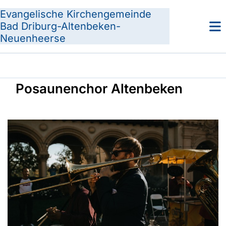
Evangelische Kirchengemeinde
Bad Driburg-Altenbeken-
Neuenheerse
Posaunenchor Altenbeken