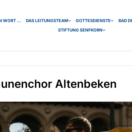
N WORT ...
DAS LEITUNGSTEAM
GOTTESDIENSTE
BAD D
STIFTUNG SENFKORN
unenchor Altenbeken