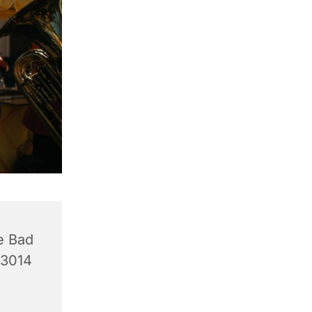
e Bad
33014