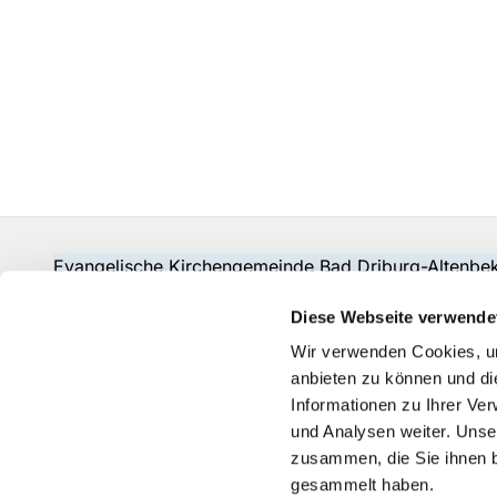
Evangelische Kirchengemeinde Bad Driburg-Alten
Fon:
05253-2215
pad-kg-baddriburg@kkpb.de
Diese Webseite verwende
Kontakt
Wir verwenden Cookies, um
anbieten zu können und di
Informationen zu Ihrer Ve
und Analysen weiter. Unse
zusammen, die Sie ihnen b
gesammelt haben.