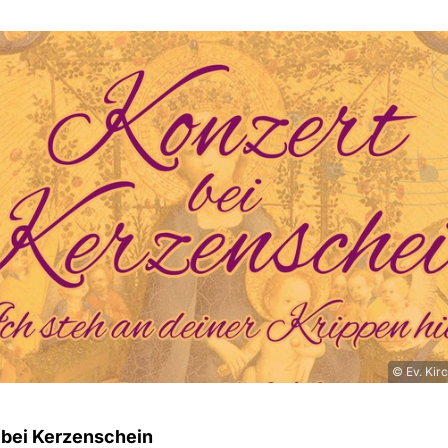
© Ev. Kir
 bei Kerzenschein