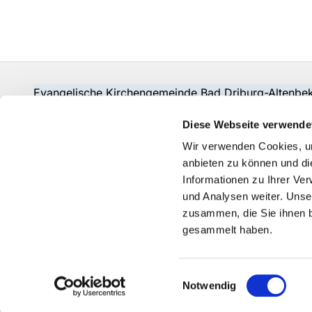
Evangelische Kirchengemeinde Bad Driburg-Alten
Fon:
05253-2215
pad-kg-baddriburg@kkpb.de
Diese Webseite verwende
Kontakt
Wir verwenden Cookies, um
anbieten zu können und di
Informationen zu Ihrer Ve
und Analysen weiter. Unse
zusammen, die Sie ihnen b
gesammelt haben.
Einwilligungsauswahl
Notwendig