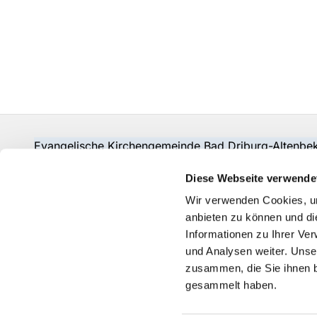
Evangelische Kirchengemeinde Bad Driburg-Alten
Fon:
05253-2215
pad-kg-baddriburg@kkpb.de
Diese Webseite verwende
Kontakt
Wir verwenden Cookies, um
anbieten zu können und di
Informationen zu Ihrer Ve
und Analysen weiter. Unse
zusammen, die Sie ihnen b
gesammelt haben.