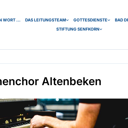
N WORT ...
DAS LEITUNGSTEAM
GOTTESDIENSTE
BAD D
STIFTUNG SENFKORN
henchor Altenbeken