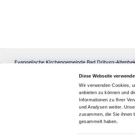
Evangelische Kirchengemeinde Bad Driburg-Alten
Fon:
05253-2215
pad-kg-baddriburg@kkpb.de
Diese Webseite verwende
Kontakt
Wir verwenden Cookies, um
anbieten zu können und di
Informationen zu Ihrer Ve
und Analysen weiter. Unse
zusammen, die Sie ihnen b
gesammelt haben.