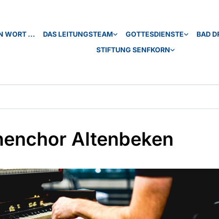
N WORT ...
DAS LEITUNGSTEAM
GOTTESDIENSTE
BAD D
STIFTUNG SENFKORN
henchor Altenbeken