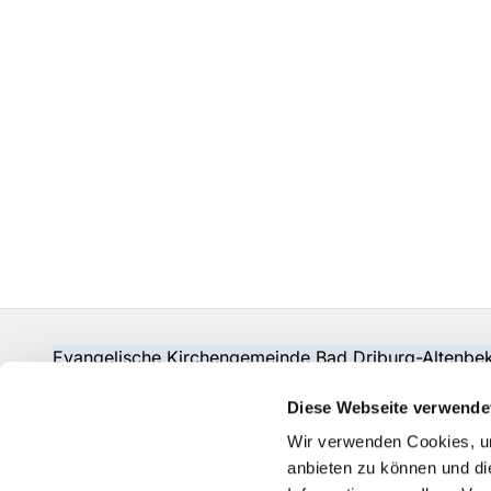
Evangelische Kirchengemeinde Bad Driburg-Alten
Fon:
05253-2215
pad-kg-baddriburg@kkpb.de
Diese Webseite verwende
Kontakt
Wir verwenden Cookies, um
anbieten zu können und di