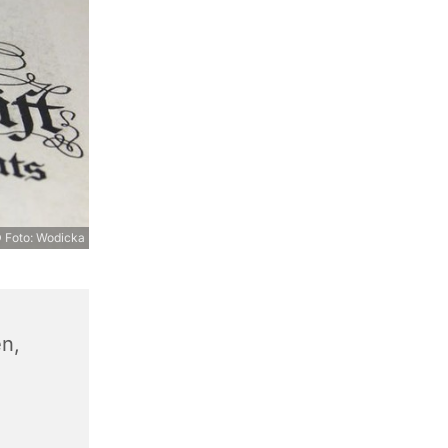
 Foto: Wodicka
en,