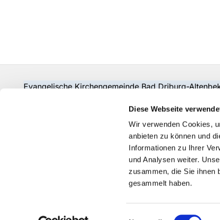
Evangelische Kirchengemeinde Bad Driburg-Alten
Fon:
05253-2215
pad-kg-baddriburg@kkpb.de
Diese Webseite verwende
Kontakt
Wir verwenden Cookies, um
anbieten zu können und di
Informationen zu Ihrer Ve
und Analysen weiter. Unse
zusammen, die Sie ihnen b
gesammelt haben.
Einwilligungsauswahl