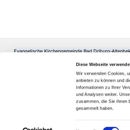
Evangelische Kirchengemeinde Bad Driburg-Alten
Fon:
05253-2215
pad-kg-baddriburg@kkpb.de
Diese Webseite verwende
Kontakt
Wir verwenden Cookies, um
anbieten zu können und di
Informationen zu Ihrer Ve
und Analysen weiter. Unse
zusammen, die Sie ihnen b
gesammelt haben.
Einwilligungsauswahl