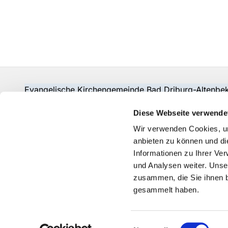
Evangelische Kirchengemeinde Bad Driburg-Alten
Fon:
05253-2215
pad-kg-baddriburg@kkpb.de
Diese Webseite verwende
Kontakt
Wir verwenden Cookies, um
anbieten zu können und di
Informationen zu Ihrer Ve
und Analysen weiter. Unse
zusammen, die Sie ihnen b
gesammelt haben.
Einwilligungsauswahl