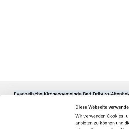
Evangelische Kirchengemeinde Bad Driburg-Alten
Fon:
05253-2215
pad-kg-baddriburg@kkpb.de
Diese Webseite verwende
Kontakt
Wir verwenden Cookies, um
anbieten zu können und di